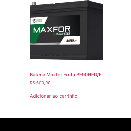
Bateria Maxfor Frota BF90NFD/E
R$
600,00
Adicionar ao carrinho