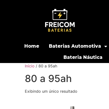
Home
Baterias Automotiva
Bateria Náutica
Início
/ 80 a 95ah
80 a 95ah
Exibindo um único resultado