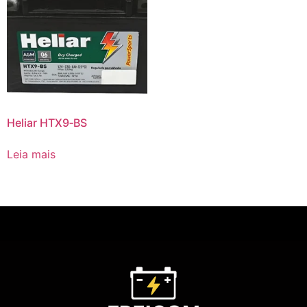
Heliar HTX9‑BS
Leia mais