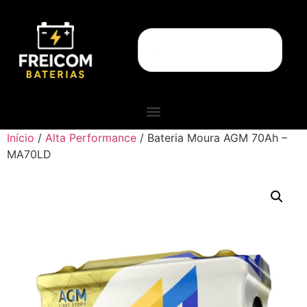
Início
/
Alta Performance
/ Bateria Moura AGM 70Ah –
MA70LD