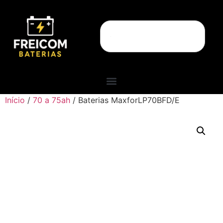
Início
/
70 a 75ah
/ Baterias MaxforLP70BFD/E